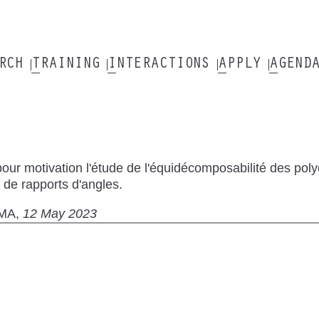
ARCH
TRAINING
INTERACTIONS
APPLY
AGEND
our motivation l'étude de l'équidécomposabilité des polyè
e de rapports d'angles.
MA
12 May 2023
te