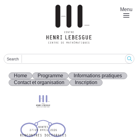
Skip
to
Menu
main
content
Search
Home
Programme
Informations pratiques
Contact et organisation
Inscription