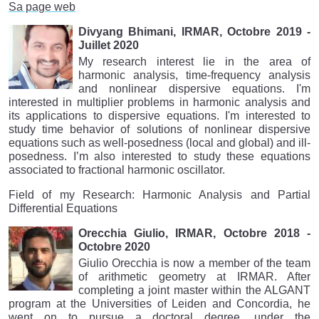
Sa page web
Divyang Bhimani, IRMAR, Octobre 2019 -
Juillet 2020
My research interest lie in the area of
harmonic analysis, time-frequency analysis
and nonlinear dispersive equations. I'm
interested in multiplier problems in harmonic analysis and
its applications to dispersive equations. I'm interested to
study time behavior of solutions of nonlinear dispersive
equations such as well-posedness (local and global) and ill-
posedness. I’m also interested to study these equations
associated to fractional harmonic oscillator.
Field of my Research: Harmonic Analysis and Partial
Differential Equations
Orecchia Giulio, IRMAR, Octobre 2018 -
Octobre 2020
Giulio Orecchia is now a member of the team
of arithmetic geometry at IRMAR. After
completing a joint master within the ALGANT
program at the Universities of Leiden and Concordia, he
went on to pursue a doctoral degree, under the