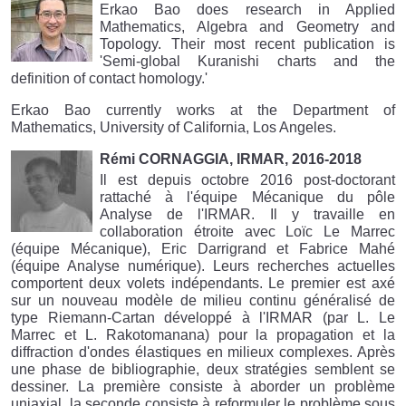
Erkao Bao does research in Applied
Mathematics, Algebra and Geometry and
Topology. Their most recent publication is
'Semi-global Kuranishi charts and the
definition of contact homology.'
Erkao Bao currently works at the Department of
Mathematics, University of California, Los Angeles.
Rémi CORNAGGIA, IRMAR, 2016-2018
Il est depuis octobre 2016 post-doctorant
rattaché à l'équipe Mécanique du pôle
Analyse de l'IRMAR. Il y travaille en
collaboration étroite avec Loïc Le Marrec
(équipe Mécanique), Eric Darrigrand et Fabrice Mahé
(équipe Analyse numérique). Leurs recherches actuelles
comportent deux volets indépendants. Le premier est axé
sur un nouveau modèle de milieu continu généralisé de
type Riemann-Cartan développé à l'IRMAR (par L. Le
Marrec et L. Rakotomanana) pour la propagation et la
diffraction d'ondes élastiques en milieux complexes. Après
une phase de bibliographie, deux stratégies semblent se
dessiner. La première consiste à aborder un problème
uniaxial, la seconde consiste à reformuler le problème sous