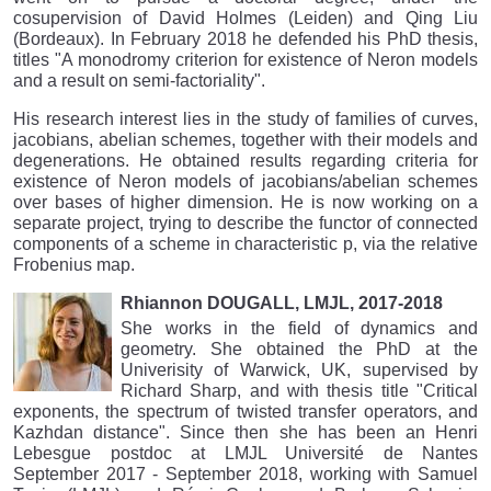
cosupervision of David Holmes (Leiden) and Qing Liu
(Bordeaux). In February 2018 he defended his PhD thesis,
titles "A monodromy criterion for existence of Neron models
and a result on semi-factoriality".
His research interest lies in the study of families of curves,
jacobians, abelian schemes, together with their models and
degenerations. He obtained results regarding criteria for
existence of Neron models of jacobians/abelian schemes
over bases of higher dimension. He is now working on a
separate project, trying to describe the functor of connected
components of a scheme in characteristic p, via the relative
Frobenius map.
Rhiannon DOUGALL, LMJL, 2017-2018
She works in the field of dynamics and
geometry. She obtained the PhD at the
Univerisity of Warwick, UK, supervised by
Richard Sharp, and with thesis title "Critical
exponents, the spectrum of twisted transfer operators, and
Kazhdan distance". Since then she has been an Henri
Lebesgue postdoc at LMJL Université de Nantes
September 2017 - September 2018, working with Samuel