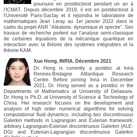
poursuivi en postdoctorat pendant un an à
l'ICMAT. Depuis décembre 2019, il est en postdoctorat à
l'Université Paris-Saclay et il rejoindra le laboratoire de
mathématiques Jean Leray au 1er janvier 2022 dans le
cadre du projet ANR "Aléatoire, dynamique et spectre". Ses
travaux de recherche portent sur l'analyse semi-classique
de certaines équations de la mécanique quantique en
interaction avec la théorie des systèmes intégrables et la
théorie KAM.
Xue Hong, INRIA, Décembre 2021
Dr. Hong is currently a postdoc at Inria
Rennes-Bretagne Altlantique Research
Centre. Before joining Inria in December
2021, Dr. Hong served as a postdoc in the
Departments of Mathematics at University of Delaware.
Dr. Hong is Ph.D. at University of Science & Technology of
China. Her research focuses on the development and
analysis of high order numerical algorithms for solving
computational fluid dynamics, including two discontinuous
Galerkin methods in Lagrangian and Eulerian framework:
arbitrary Lagrangian-Eulerian discontinuous Galerkin (ALE-
DG) and Eulerian-Lagrangian discontinuous Galerkin