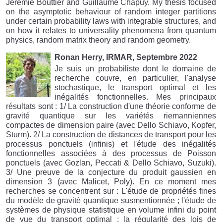
Jérémie Bouttier and Guillaume Chapuy. My thesis focused
on the asymptotic behaviour of random integer partitions
under certain probability laws with integrable structures, and
on how it relates to universality phenomena from quantum
physics, random matrix theory and random geometry.
Ronan Herry, IRMAR, Septembre 2022
Je suis un probabiliste dont le domaine de
recherche couvre, en particulier, l'analyse
stochastique, le transport optimal et les
inégalités fonctionnelles. Mes principaux
résultats sont : 1/ La construction d'une théorie conforme de
gravité quantique sur les variétés riemanniennes
compactes de dimension paire (avec Dello Schiavo, Kopfer,
Sturm). 2/ La construction de distances de transport pour les
processus ponctuels (infinis) et l'étude des inégalités
fonctionnelles associées à des processus de Poisson
ponctuels (avec Gozlan, Peccati & Dello Schiavo, Suzuki).
3/ Une preuve de la conjecture du produit gaussien en
dimension 3 (avec Malicet, Poly). En ce moment mes
recherches se concentrent sur : L'étude de propriétés fines
du modèle de gravité quantique susmentionnée ; l'étude de
systèmes de physique statistique en volume infini du point
de vue du transport optimal ; la régularité des lois de