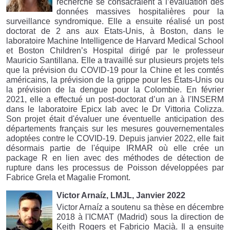
recherche se consacraient à l’évaluation des
données massives hospitalières pour la
surveillance syndromique. Elle a ensuite réalisé un post
doctorat de 2 ans aux Etats-Unis, à Boston, dans le
laboratoire Machine Intelligence de Harvard Medical School
et Boston Children’s Hospital dirigé par le professeur
Mauricio Santillana. Elle a travaillé sur plusieurs projets tels
que la prévision du COVID-19 pour la Chine et les comtés
américains, la prévision de la grippe pour les États-Unis ou
la prévision de la dengue pour la Colombie. En février
2021, elle a effectué un post-doctorat d’un an à l'INSERM
dans le laboratoire Epicx lab avec le Dr Vittoria Colizza.
Son projet était d'évaluer une éventuelle anticipation des
départements français sur les mesures gouvernementales
adoptées contre le COVID-19. Depuis janvier 2022, elle fait
désormais partie de l'équipe IRMAR où elle crée un
package R en lien avec des méthodes de détection de
rupture dans les processus de Poisson développées par
Fabrice Grela et Magalie Fromont.
Victor Arnaíz, LMJL, Janvier 2022
Victor Arnaíz a soutenu sa thèse en décembre
2018 à l'ICMAT (Madrid) sous la direction de
Keith Rogers et Fabricio Macià. Il a ensuite