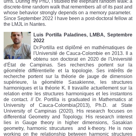
urns. During my PhD, I studied the elephant random walk: a
discrete-time random walk that remembers all of its past and
whose behavior strongly depends on a memory parameter.
Since September 2022 I have been a post-doctoral fellow at
the LMJL in Nantes.
Luis Portilla Paladines, LMBA, Septembre
2022
Dr.Portilla est diplômé en mathématiques de
l'Université de Cauca-Colombie en 2013. Il a
obtenu son doctorat en 2020 de l'Université
d'État de Campinas. Ses recherches portent sur la
géométrie différentielle et la topologie. Ses intérêts de
recherche portent sur la théorie de jauge de dimension
supérieure, la géométrie Sasakienne, les structures
harmoniques et la théorie K. Il travaille actuellement sur la
relation entre les structures harmoniques et les instantons
de contact. // Dr. Portilla is graduated in Mathematics at
University of Cauca-Colombia(2013), Ph.D. at State
University of Campinas (2020). His research focuses on
differential Geometry and Topology. His research interest
lies in Gauge theory in higher dimensions, Sasakian
geometry, harmonic strucutures and k-theory. He is now
working on the relationship between harmonic structures