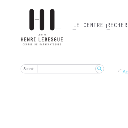
Aller
au
contenu
principal
LE CENTRE
RECHE
Main
navigation
Search
Ac