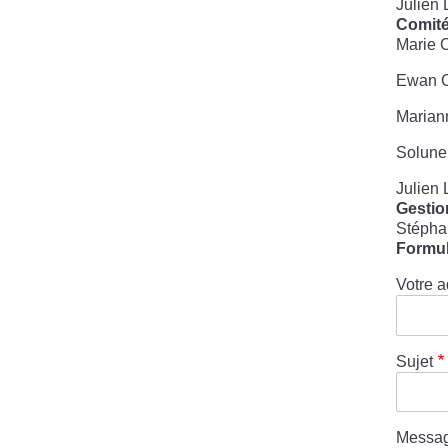
Julien 
Comité
Marie 
Ewan C
Marian
Solune
Julien 
Gestio
Stéphan
Formul
Votre a
Sujet
Messa