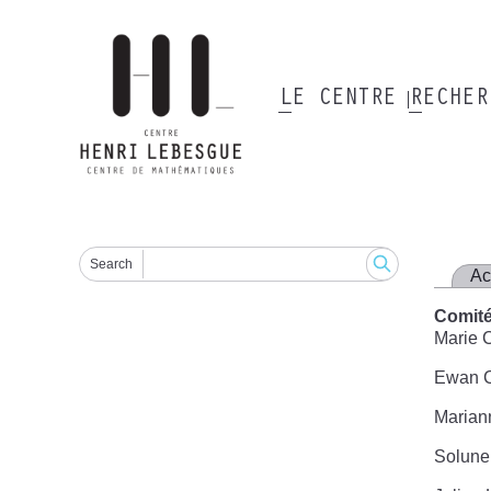
Aller
au
contenu
principal
LE CENTRE
RECHE
Main
navigation
Search
Ac
Comité
Marie 
Ewan C
Marian
Solune