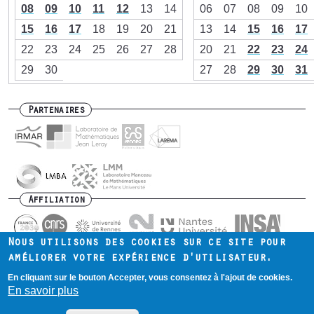
08
09
10
11
12
13
14
06
07
08
09
10
15
16
17
18
19
20
21
13
14
15
16
17
22
23
24
25
26
27
28
20
21
22
23
24
29
30
27
28
29
30
31
Partenaires
Affiliation
Nous utilisons des cookies sur ce site pour
améliorer votre expérience d'utilisateur.
En cliquant sur le bouton Accepter, vous consentez à l'ajout de cookies.
Contact
Intranet
Mentions légales
Footer
En savoir plus
menu