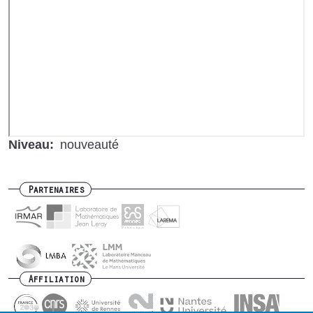
Vidéo
distante
Niveau
nouveauté
Partenaires
Affiliation