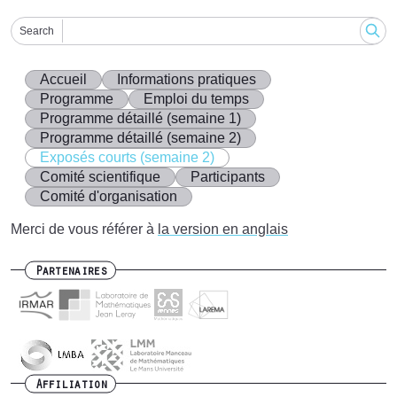
Search
Accueil
Informations pratiques
Programme
Emploi du temps
Programme détaillé (semaine 1)
Programme détaillé (semaine 2)
Exposés courts (semaine 2)
Comité scientifique
Participants
Comité d'organisation
Merci de vous référer à
la version en anglais
Partenaires
Affiliation