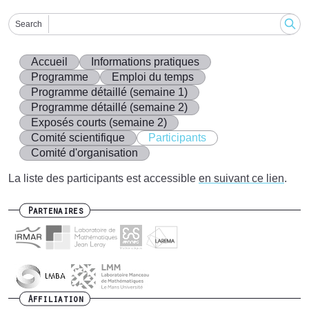
Search
Accueil
Informations pratiques
Programme
Emploi du temps
Programme détaillé (semaine 1)
Programme détaillé (semaine 2)
Exposés courts (semaine 2)
Comité scientifique
Participants
Comité d'organisation
La liste des participants est accessible
en suivant ce lien
.
Partenaires
Affiliation